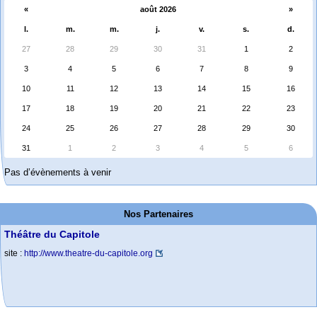
«
août 2026
»
l.
m.
m.
j.
v.
s.
d.
27
28
29
30
31
1
2
3
4
5
6
7
8
9
10
11
12
13
14
15
16
17
18
19
20
21
22
23
24
25
26
27
28
29
30
31
1
2
3
4
5
6
Pas d’évènements à venir
Nos Partenaires
Théâtre du Capitole
site :
http://www.theatre-du-capitole.org