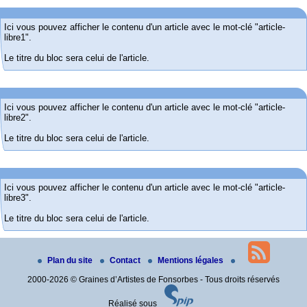
Ici vous pouvez afficher le contenu d'un article avec le mot-clé "article-
libre1".
Le titre du bloc sera celui de l'article.
Ici vous pouvez afficher le contenu d'un article avec le mot-clé "article-
libre2".
Le titre du bloc sera celui de l'article.
Ici vous pouvez afficher le contenu d'un article avec le mot-clé "article-
libre3".
Le titre du bloc sera celui de l'article.
Plan du site
Contact
Mentions légales
Odyssud
Conseil Général de la Haute Garonne
2000-2026 © Graines d’Artistes de Fonsorbes - Tous droits réservés
site :
site :
http://www.odyssud.com
http://www.cg31.fr
Réalisé sous