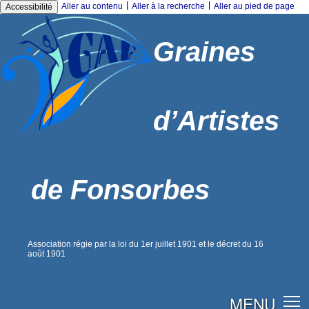
|
|
Aller au contenu
Aller à la recherche
Aller au pied de page
Accessibilité
Graines
d’Artistes
de Fonsorbes
Association régie par la loi du 1er juillet 1901 et le décret du 16
août 1901
MENU