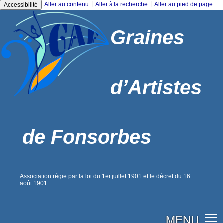
|
|
Aller au contenu
Aller à la recherche
Aller au pied de page
Accessibilité
Graines
d’Artistes
de Fonsorbes
Association régie par la loi du 1er juillet 1901 et le décret du 16
août 1901
MENU