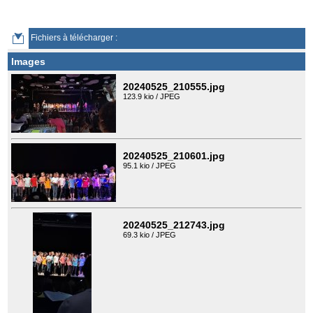
Fichiers à télécharger :
Images
20240525_210555.jpg
123.9 kio / JPEG
20240525_210601.jpg
95.1 kio / JPEG
20240525_212743.jpg
69.3 kio / JPEG