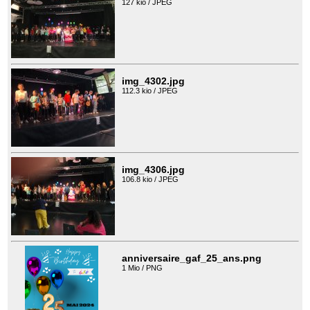
127 kio / JPEG
img_4302.jpg
112.3 kio / JPEG
img_4306.jpg
106.8 kio / JPEG
anniversaire_gaf_25_ans.png
1 Mio / PNG