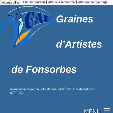
|
|
Aller au contenu
Aller à la recherche
Aller au pied de page
Accessibilité
Graines
d’Artistes
de Fonsorbes
Association régie par la loi du 1er juillet 1901 et le décret du 16
août 1901
MENU