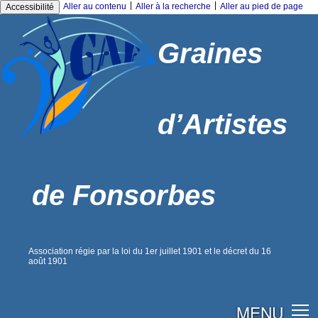
|
|
Aller au contenu
Aller à la recherche
Aller au pied de page
Accessibilité
Graines
d’Artistes
de Fonsorbes
Association régie par la loi du 1er juillet 1901 et le décret du 16
août 1901
MENU