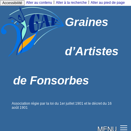
|
|
Aller au contenu
Aller à la recherche
Aller au pied de page
Accessibilité
Graines
d’Artistes
de Fonsorbes
Association régie par la loi du 1er juillet 1901 et le décret du 16
août 1901
MENU