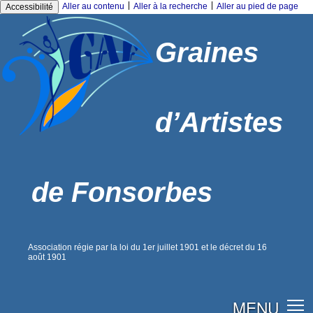
|
|
Aller au contenu
Aller à la recherche
Aller au pied de page
Accessibilité
Graines
d’Artistes
de Fonsorbes
Association régie par la loi du 1er juillet 1901 et le décret du 16
août 1901
MENU