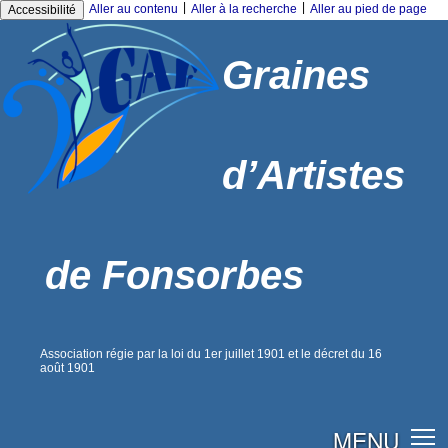
|
|
Aller au contenu
Aller à la recherche
Aller au pied de page
Accessibilité
Graines
d’Artistes
de Fonsorbes
Association régie par la loi du 1er juillet 1901 et le décret du 16
août 1901
MENU