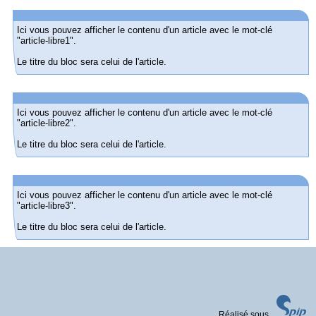
Ici vous pouvez afficher le contenu d'un article avec le mot-clé
"article-libre1".
Le titre du bloc sera celui de l'article.
Ici vous pouvez afficher le contenu d'un article avec le mot-clé
"article-libre2".
Le titre du bloc sera celui de l'article.
Ici vous pouvez afficher le contenu d'un article avec le mot-clé
"article-libre3".
Le titre du bloc sera celui de l'article.
Odyssud
Conseil Général de la Haute Garonne
site :
site :
http://www.odyssud.com
http://www.cg31.fr
Réalisé sous