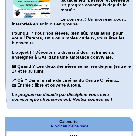
partager leur passion et présenter
les progrès accomplis depuis la
rentrée.
Le concept :
Un morceau court,
interprété en solo ou en groupe.
Pour qui ?
Pour nos élèves, bien sûr, mais aussi pour
vous ! Parents, amis ou simples curieux, vous êtes les
bienvenus.
L’objectif :
Découvrir la diversité des instruments
enseignés à GAF dans une ambiance conviviale.
📅 Quand ?
Les deux dernières semaines de juin (entre le
17 et le 30 juin).
📍 Où ?
Dans la salle de cinéma du Centre Cinémuz.
🎫 Entrée :
libre et ouverte à tous.
Le programme détaillé par discipline vous sera
communiqué ultérieurement. Restez connectés !
Calendrier
► voir en pleine page