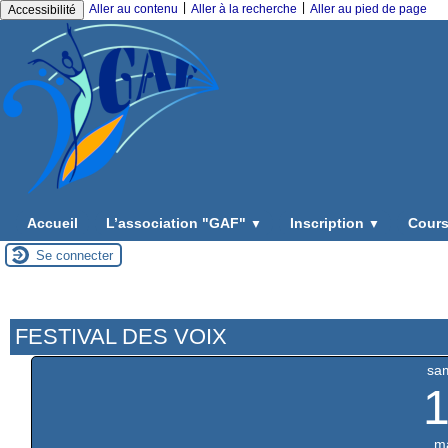
|
|
Aller au contenu
Aller à la recherche
Aller au pied de page
Accessibilité
Accueil
L’association "GAF"
Inscription
Cours
▼
▼
Se connecter
FESTIVAL DES VOIX
sa
m