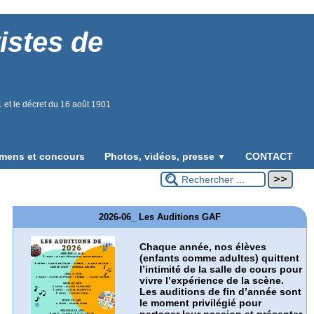
istes de
01 et le décret du 16 août 1901
mens et concours
Photos, vidéos, presse
CONTACT
▼
2026-06_ Les Auditions GAF
Chaque année, nos élèves
(enfants comme adultes) quittent
l’intimité de la salle de cours pour
vivre l’expérience de la scène.
Les auditions de fin d’année sont
le moment privilégié pour