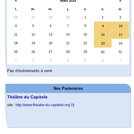
«
mars 2024
»
l.
m.
m.
j.
v.
s.
d.
26
27
28
29
1
2
3
4
5
6
7
8
9
10
11
12
13
14
15
16
17
18
19
20
21
22
23
24
25
26
27
28
29
31
30
1
2
3
4
5
6
7
Pas d’évènements à venir
Nos Partenaires
Théâtre du Capitole
site :
http://www.theatre-du-capitole.org