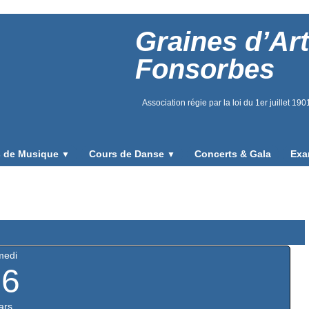
Graines d’Art
Fonsorbes
Association régie par la loi du 1er juillet 19
 de Musique
Cours de Danse
Concerts & Gala
Exa
▼
▼
medi
16
ars