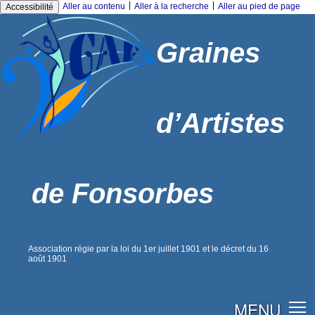
|
|
Aller au contenu
Aller à la recherche
Aller au pied de page
Accessibilité
Graines
d’Artistes
de Fonsorbes
Association régie par la loi du 1er juillet 1901 et le décret du 16
août 1901
MENU