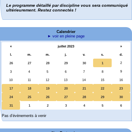
Le programme détaillé par discipline vous sera communiqué
ultérieurement. Restez connectés !
Calendrier
► voir en pleine page
«
juillet 2023
»
l.
m.
m.
j.
v.
s.
d.
2
26
27
28
29
30
1
9
3
4
5
6
7
8
10
11
12
13
14
15
16
17
18
19
20
21
22
23
24
25
26
27
28
29
30
31
1
2
3
4
5
6
Pas d’évènements à venir