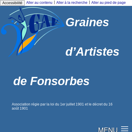
|
|
Aller au contenu
Aller à la recherche
Aller au pied de page
Accessibilité
Graines
d’Artistes
de Fonsorbes
Association régie par la loi du 1er juillet 1901 et le décret du 16
août 1901
MENU