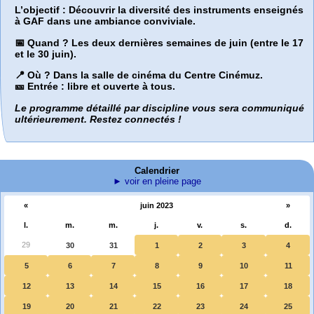
L’objectif :
Découvrir la diversité des instruments enseignés
à GAF dans une ambiance conviviale.
📅 Quand ?
Les deux dernières semaines de juin (entre le 17
et le 30 juin).
📍 Où ?
Dans la salle de cinéma du Centre Cinémuz.
🎫 Entrée :
libre et ouverte à tous.
Le programme détaillé par discipline vous sera communiqué
ultérieurement. Restez connectés !
Calendrier
► voir en pleine page
«
juin 2023
»
l.
m.
m.
j.
v.
s.
d.
29
30
31
1
2
3
4
5
6
7
8
9
10
11
12
13
14
15
16
17
18
19
20
21
22
23
24
25