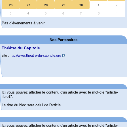
26
27
28
29
30
1
2
9
3
4
5
6
7
8
Pas d’évènements à venir
Nos Partenaires
Théâtre du Capitole
site :
http://www.theatre-du-capitole.org
Ici vous pouvez afficher le contenu d'un article avec le mot-clé "article-
libre1".
Le titre du bloc sera celui de l'article.
Ici vous pouvez afficher le contenu d'un article avec le mot-clé "article-