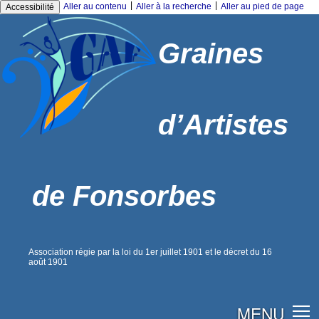
|
|
Aller au contenu
Aller à la recherche
Aller au pied de page
Accessibilité
Graines
d’Artistes
de Fonsorbes
Association régie par la loi du 1er juillet 1901 et le décret du 16
août 1901
MENU