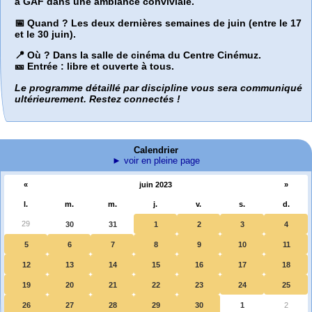
à GAF dans une ambiance conviviale.
📅 Quand ?
Les deux dernières semaines de juin (entre le 17
et le 30 juin).
📍 Où ?
Dans la salle de cinéma du Centre Cinémuz.
🎫 Entrée :
libre et ouverte à tous.
Le programme détaillé par discipline vous sera communiqué
ultérieurement. Restez connectés !
Calendrier
► voir en pleine page
«
juin 2023
»
l.
m.
m.
j.
v.
s.
d.
29
30
31
1
2
3
4
5
6
7
8
9
10
11
12
13
14
15
16
17
18
19
20
21
22
23
24
25
26
27
28
29
30
1
2